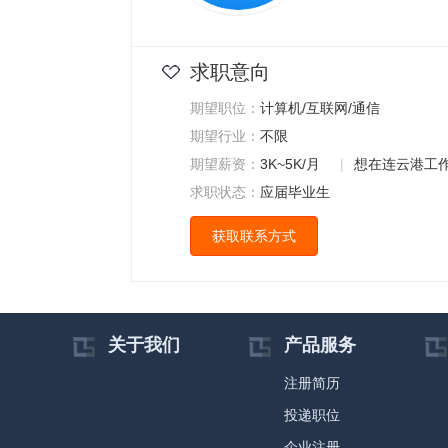
求职意向
期望职位：
计算机/互联网/通信
期望行业：
不限
期望薪资：
3K~5K/月
|
想在连云港工
求职状态：
应届毕业生
获取联系方式
关于我们
产品服务
注册简历
投递职位
企业注册