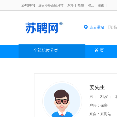
【苏聘网®】 连云港各县区分站：
东海
|
赣榆
|
灌云
|
灌南
|
连云港站
【切换
全部职位分类
首 页
姜先生
男
21岁
|
|
户籍：保密
来自：东海站