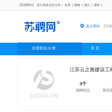
【苏聘网®】 连云港各县区分站：
东海
|
赣榆
|
灌云
|
灌南
|
连云港站
【切换
全部职位分类
首 页
江苏云之雅建设工
3个
招聘职位
简历