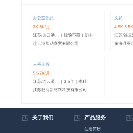
办公室职员
文员
2K-3K/月
4.5K-5.5
江苏/连云港/东海县
|
经验不限
|
初中
连云港焕动商贸有限公司
东海县亚
人事主管
5K-7K/月
江苏/连云港/东海县
|
3-5年
|
本科
江苏乾润新材料科技有限公司
关于我们
产品服务
注册简历