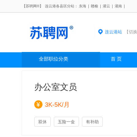
【苏聘网®】 连云港各县区分站：
东海
|
赣榆
|
灌云
|
灌南
|
连云港站
【切换
全部职位分类
首 页
办公室文员
3K-5K/月
双休
五险一金
有补助