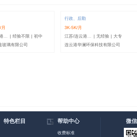
行政、后勤
K/月
3K-5K/月
江苏/连云港/东海县
|
经验不限
|
初中
江苏/连云港/东海县
|
无经验
|
大专
连玻璃有限公司
连云港华澜环保科技有限公司
特色栏目
帮助中心
微信
收费标准