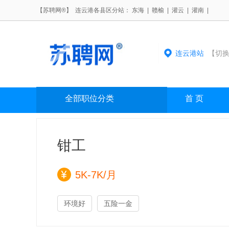
【苏聘网®】 连云港各县区分站：
东海
|
赣榆
|
灌云
|
灌南
|
连云港站
【切换
全部职位分类
首 页
钳工
5K-7K/月
环境好
五险一金