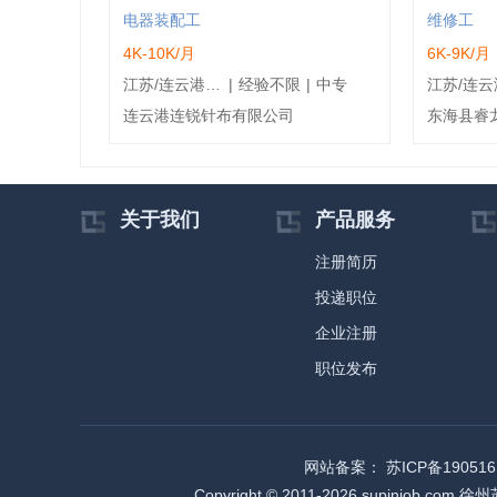
电器装配工
维修工
4K-10K/月
6K-9K/月
江苏/连云港/东海县
|
经验不限
|
中专
连云港连锐针布有限公司
东海县睿
关于我们
产品服务
注册简历
投递职位
企业注册
职位发布
网站备案：
苏ICP备190516
Copyright © 2011-2026 supi