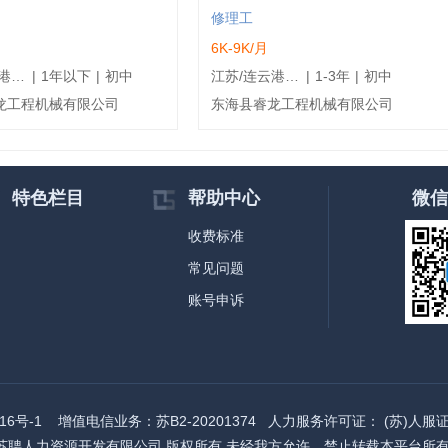
修理工
6K-9K/月
江苏/连云港/东海县
|
1年以下
|
初中
江苏/连云港/东海县
|
1-3年
|
初中
龙工程机械有限公司
东海县睿龙工程机械有限公司
特色栏目
帮助中心
微信
收费标准
常见问题
账号申诉
16号-1
增值电信业务：
苏B2-20201374
人力服务许可证：
(苏)人服证
njob.com 徐州苏聘人力资源开发有限公司 版权所有 未经我方允许，禁止转载本平