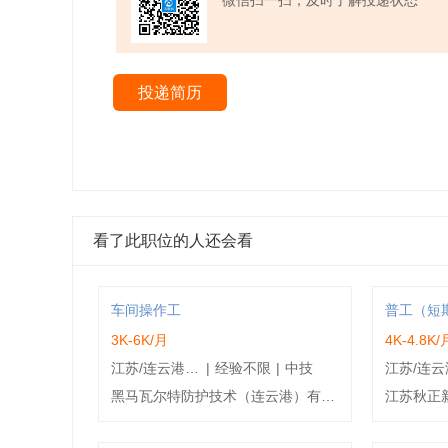
微信扫一扫，及时了解投递状态
投递简历
看了此职位的人还会看
车间操作工
普工（短
3K-6K/月
4K-4.8K/
江苏/连云港/赣榆区
|
经验不限
|
中技
黑马瓦尔特防护技术（连云港）有限公司
江苏秋正