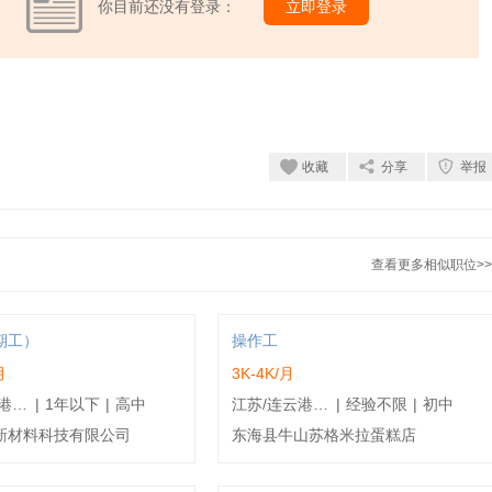
你目前还没有登录：
立即登录
收藏
分享
举报
查看更多相似职位>>
期工）
操作工
月
3K-4K/月
江苏/连云港/东海县
|
1年以下
|
高中
江苏/连云港/东海县
|
经验不限
|
初中
新材料科技有限公司
东海县牛山苏格米拉蛋糕店