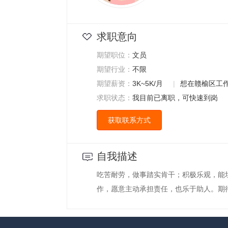
求职意向
期望职位：
文员
期望行业：
不限
期望薪资：
3K~5K/月
|
想在赣榆区工
求职状态：
我目前已离职，可快速到岗
获取联系方式
自我描述
吃苦耐劳，做事踏实肯干；积极乐观，能
作，愿意主动承担责任，也乐于助人。期