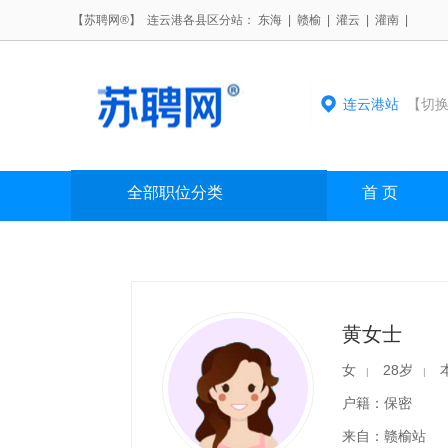
【苏聘网®】 连云港各县区分站：
东海
|
赣榆
|
灌云
|
灌南
|
连云港站
【切换
全部职位分类
首 页
黄女士
女
28岁
|
|
户籍：保密
来自：赣榆站