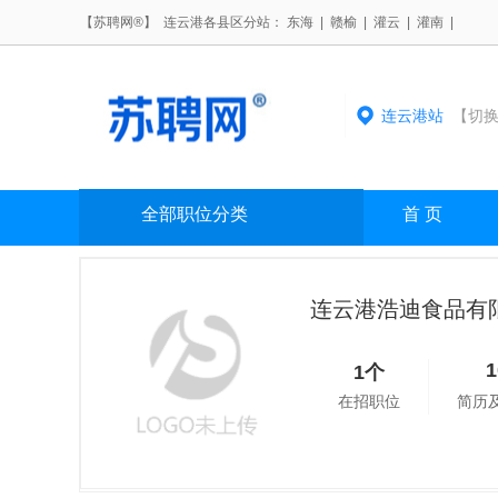
【苏聘网®】 连云港各县区分站：
东海
|
赣榆
|
灌云
|
灌南
|
连云港站
【切换
全部职位分类
首 页
连云港浩迪食品有
1个
在招职位
简历