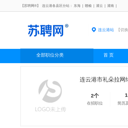
【苏聘网®】 连云港各县区分站：
东海
|
赣榆
|
灌云
|
灌南
|
连云港站
【切换
全部职位分类
首 页
连云港市礼朵拉网
2个
在招职位
简历