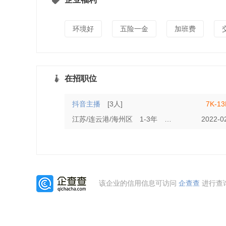
环境好
五险一金
加班费
在招职位
抖音主播
[3人]
7K-1
江苏/连云港/海州区
1-3年
初中
2022-0
该企业的信用信息可访问
企查查
进行查