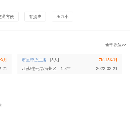
交通方便
有提成
压力小
全部职位>>
3K/月
市区带货主播
[3人]
7K-13K/月
2-21
江苏/连云港/海州区
1-3年
初中
2022-02-21
询