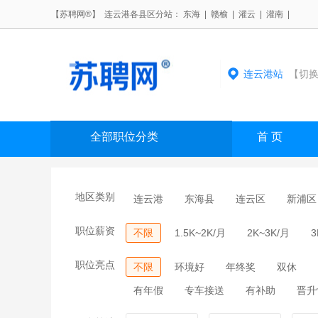
【苏聘网®】 连云港各县区分站：
东海
|
赣榆
|
灌云
|
灌南
|
连云港站
【切换
全部职位分类
首 页
地区类别
连云港
东海县
连云区
新浦区
职位薪资
不限
1.5K~2K/月
2K~3K/月
3
职位亮点
不限
环境好
年终奖
双休
有年假
专车接送
有补助
晋升