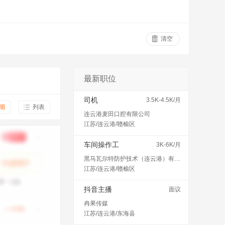
清空
最新职位
司机
3.5K-4.5K/月
细
列表
连云港麦田口腔有限公司
江苏/连云港/赣榆区
车间操作工
3K-6K/月
黑马瓦尔特防护技术（连云港）有限公司
江苏/连云港/赣榆区
抖音主播
面议
冉果传媒
江苏/连云港/东海县