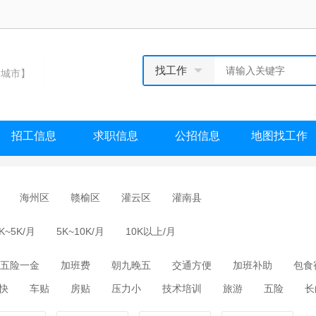
找工作
城市】
招工信息
求职信息
公招信息
地图找工作
海州区
赣榆区
灌云区
灌南县
K~5K/月
5K~10K/月
10K以上/月
五险一金
加班费
朝九晚五
交通方便
加班补助
包食
快
车贴
房贴
压力小
技术培训
旅游
五险
长