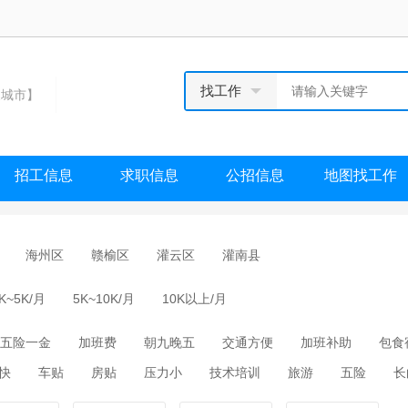
找工作
城市】
招工信息
求职信息
公招信息
地图找工作
海州区
赣榆区
灌云区
灌南县
K~5K/月
5K~10K/月
10K以上/月
五险一金
加班费
朝九晚五
交通方便
加班补助
包食
快
车贴
房贴
压力小
技术培训
旅游
五险
长