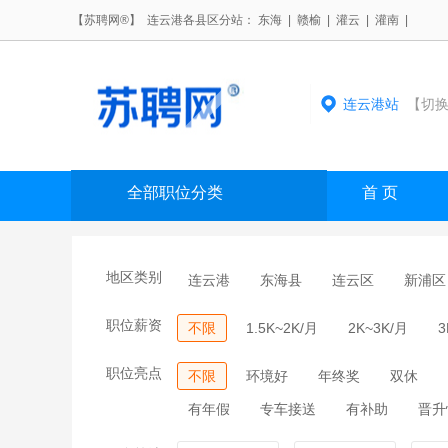
【苏聘网®】 连云港各县区分站：
东海
|
赣榆
|
灌云
|
灌南
|
连云港站
【切换
全部职位分类
首 页
地区类别
连云港
东海县
连云区
新浦区
职位薪资
不限
1.5K~2K/月
2K~3K/月
3
职位亮点
不限
环境好
年终奖
双休
有年假
专车接送
有补助
晋升