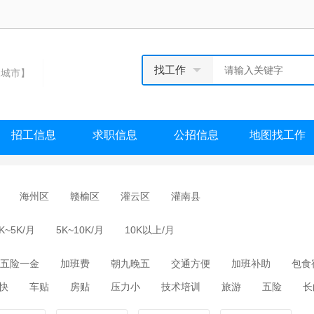
找工作
城市】
招工信息
求职信息
公招信息
地图找工作
海州区
赣榆区
灌云区
灌南县
K~5K/月
5K~10K/月
10K以上/月
五险一金
加班费
朝九晚五
交通方便
加班补助
包食
快
车贴
房贴
压力小
技术培训
旅游
五险
长