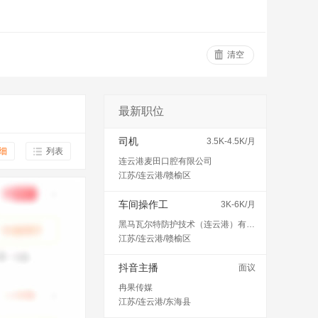
清空
最新职位
司机
3.5K-4.5K/月
细
列表
连云港麦田口腔有限公司
江苏/连云港/赣榆区
车间操作工
3K-6K/月
黑马瓦尔特防护技术（连云港）有限公司
江苏/连云港/赣榆区
抖音主播
面议
冉果传媒
江苏/连云港/东海县