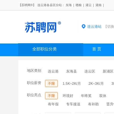
【苏聘网®】 连云港各县区分站：
东海
|
赣榆
|
灌云
|
灌南
|
连云港站
【切换
全部职位分类
首 页
地区类别
连云港
东海县
连云区
新浦区
职位薪资
不限
1.5K~2K/月
2K~3K/月
3
职位亮点
不限
环境好
年终奖
双休
有年假
专车接送
有补助
晋升