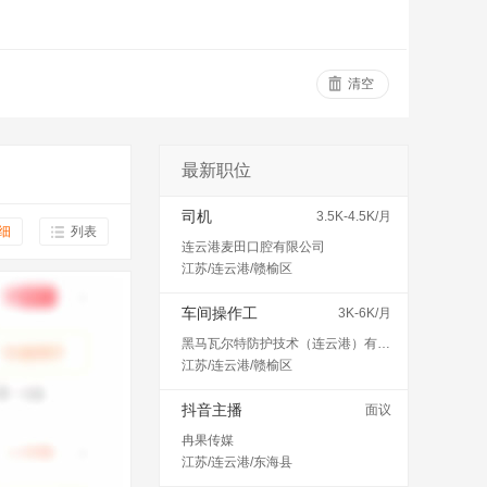
清空
最新职位
司机
3.5K-4.5K/月
细
列表
连云港麦田口腔有限公司
江苏/连云港/赣榆区
车间操作工
3K-6K/月
黑马瓦尔特防护技术（连云港）有限公司
江苏/连云港/赣榆区
抖音主播
面议
冉果传媒
江苏/连云港/东海县