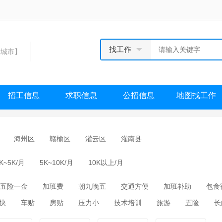
找工作
城市】
招工信息
求职信息
公招信息
地图找工作
海州区
赣榆区
灌云区
灌南县
K~5K/月
5K~10K/月
10K以上/月
五险一金
加班费
朝九晚五
交通方便
加班补助
包食
快
车贴
房贴
压力小
技术培训
旅游
五险
长